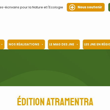
es-écrivains pour la Nature et l'Ecologie
Nous soutenir
NOS RÉALISATIONS
LE MAG DES JNE
LES JNE EN RÉG
Édition Atramentra