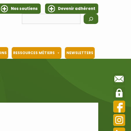
Nos soutiens
Devenir adhérent
Rechercher
IONS
RESSOURCES MÉTIERS
NEWSLETTERS