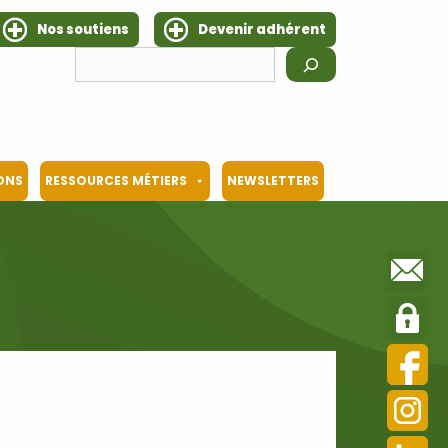
Nos soutiens
Devenir adhérent
Rechercher
IONS
RESSOURCES MÉTIERS
NEWSLETTERS