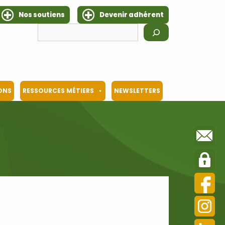
Nos soutiens
Devenir adhérent
Rechercher
IONS
RESSOURCES MÉTIERS
NEWSLETTERS