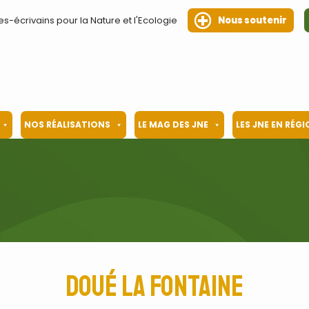
es-écrivains pour la Nature et l'Ecologie
Nous soutenir
NOS RÉALISATIONS
LE MAG DES JNE
LES JNE EN RÉG
Doué la Fontaine