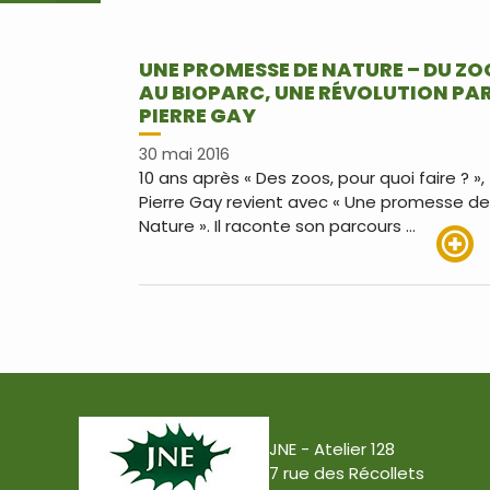
UNE PROMESSE DE NATURE – DU ZO
AU BIOPARC, UNE RÉVOLUTION PA
PIERRE GAY
30 mai 2016
10 ans après « Des zoos, pour quoi faire ? »,
Pierre Gay revient avec « Une promesse de
Nature ». Il raconte son parcours …
Lire pl
JNE - Atelier 128
7 rue des Récollets