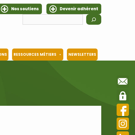
Nos soutiens
Devenir adhérent
Rechercher
IONS
RESSOURCES MÉTIERS
NEWSLETTERS