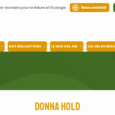
es-écrivains pour la Nature et l'Ecologie
Nous soutenir
NOS RÉALISATIONS
LE MAG DES JNE
LES JNE EN RÉG
Donna Hold