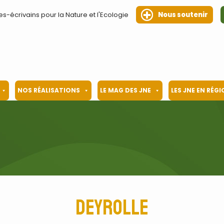
es-écrivains pour la Nature et l'Ecologie
Nous soutenir
NOS RÉALISATIONS
LE MAG DES JNE
LES JNE EN RÉG
Deyrolle