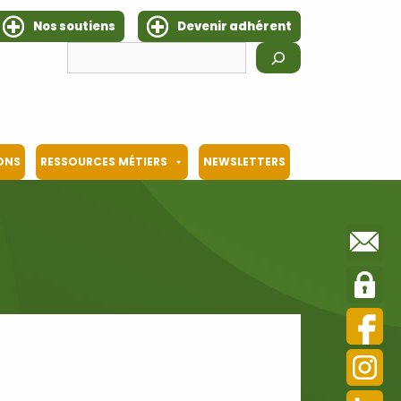
Nos soutiens
Devenir adhérent
Rechercher
IONS
RESSOURCES MÉTIERS
NEWSLETTERS