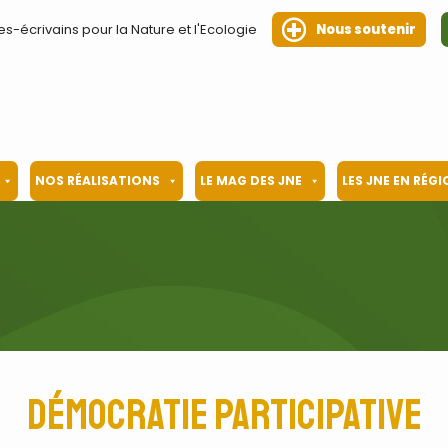
es-écrivains pour la Nature et l'Ecologie
Nous soutenir
NOS RÉALISATIONS
LE MAG DES JNE
LES JNE EN RÉG
démocratie participative