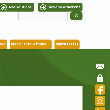
Nos soutiens
Devenir adhérent
Rechercher
IONS
RESSOURCES MÉTIERS
NEWSLETTERS