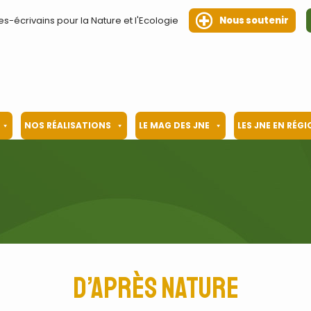
es-écrivains pour la Nature et l'Ecologie
Nous soutenir
NOS RÉALISATIONS
LE MAG DES JNE
LES JNE EN RÉG
D’après nature