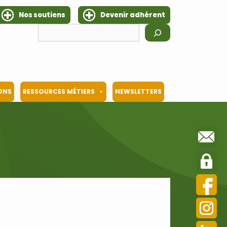
Nos soutiens
Devenir adhérent
Rechercher
IONS
RESSOURCES MÉTIERS
NEWSLETTERS