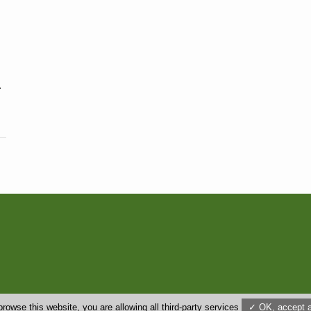
…
us
browse this website, you are allowing all third-party services
✓ OK, accept a