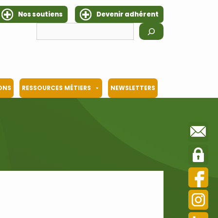
Nos soutiens
Devenir adhérent
Rechercher
IONS
RESSOURCES MÉTIERS
NEWSLETTERS