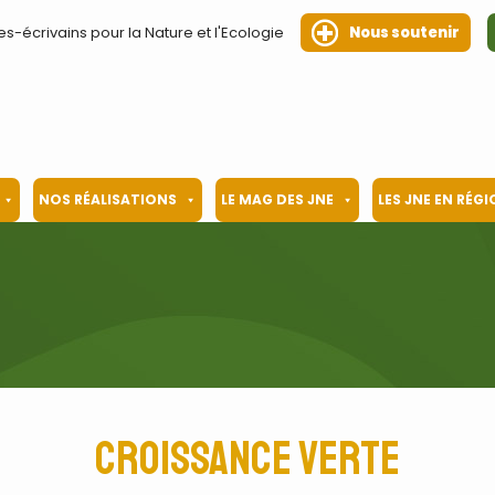
es-écrivains pour la Nature et l'Ecologie
Nous soutenir
NOS RÉALISATIONS
LE MAG DES JNE
LES JNE EN RÉG
croissance verte