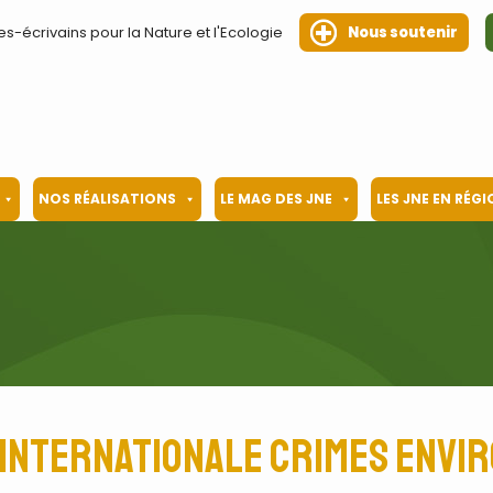
es-écrivains pour la Nature et l'Ecologie
Nous soutenir
NOS RÉALISATIONS
LE MAG DES JNE
LES JNE EN RÉG
 internationale crimes envi