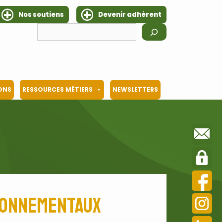
Nos soutiens
Devenir adhérent
Rechercher
IONS
RESSOURCES MÉTIERS
NEWSLETTERS
ronnementaux