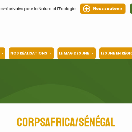
es-écrivains pour la Nature et l'Ecologie
Nous soutenir
NOS RÉALISATIONS
LE MAG DES JNE
LES JNE EN RÉG
CorpsAfrica/Sénégal