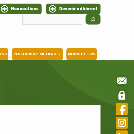
Nos soutiens
Devenir adhérent
Rechercher
IONS
RESSOURCES MÉTIERS
NEWSLETTERS