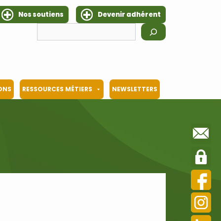
Nos soutiens
Devenir adhérent
Rechercher
IONS
RESSOURCES MÉTIERS
NEWSLETTERS