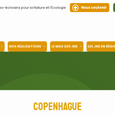
es-écrivains pour la Nature et l'Ecologie
Nous soutenir
NOS RÉALISATIONS
LE MAG DES JNE
LES JNE EN RÉG
Copenhague