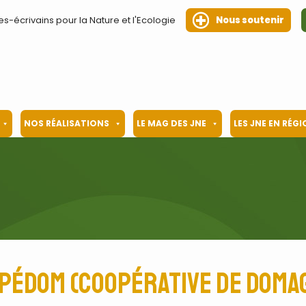
es-écrivains pour la Nature et l'Ecologie
Nous soutenir
NOS RÉALISATIONS
LE MAG DES JNE
LES JNE EN RÉG
pédom (Coopérative de Doma