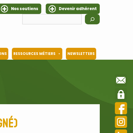
Nos soutiens
Devenir adhérent
Rechercher
IONS
RESSOURCES MÉTIERS
NEWSLETTERS
gné)