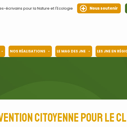
es-écrivains pour la Nature et l'Ecologie
Nous soutenir
NOS RÉALISATIONS
LE MAG DES JNE
LES JNE EN RÉG
vention citoyenne pour le cl