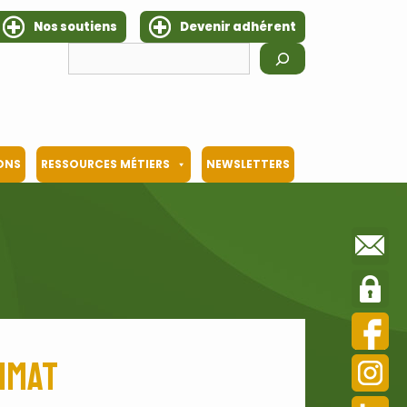
Nos soutiens
Devenir adhérent
Rechercher
IONS
RESSOURCES MÉTIERS
NEWSLETTERS
imat