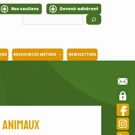
Nos soutiens
Devenir adhérent
Rechercher
IONS
RESSOURCES MÉTIERS
NEWSLETTERS
 animaux