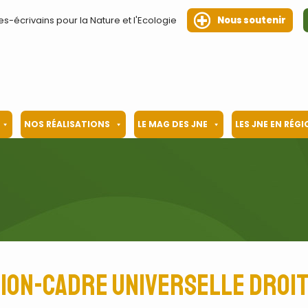
es-écrivains pour la Nature et l'Ecologie
Nous soutenir
NOS RÉALISATIONS
LE MAG DES JNE
LES JNE EN RÉG
ion-cadre universelle droit