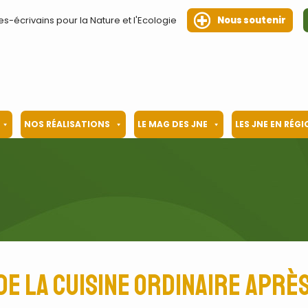
es-écrivains pour la Nature et l'Ecologie
Nous soutenir
NOS RÉALISATIONS
LE MAG DES JNE
LES JNE EN RÉG
de la cuisine ordinaire après