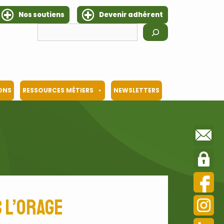
Nos soutiens
Devenir adhérent
Rechercher
IONS
RESSOURCES MÉTIERS
NEWSLETTERS
 l’orage