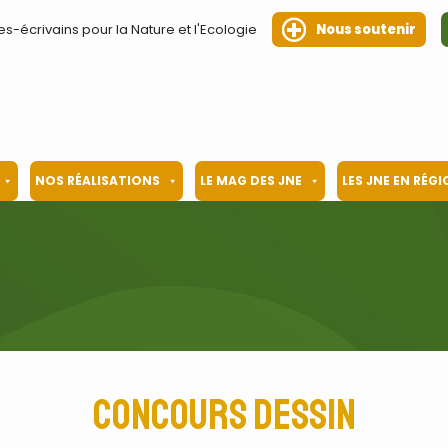
es-écrivains pour la Nature et l'Ecologie
Nous soutenir
NOS RÉALISATIONS
LE MAG DES JNE
LES JNE EN RÉG
concours dessin