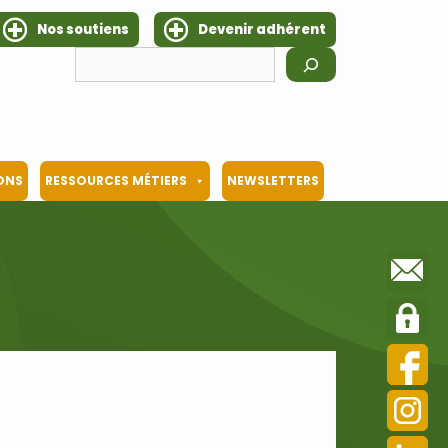
Nos soutiens
Devenir adhérent
Rechercher
IONS
RESSOURCES MÉTIERS
NEWSLETTERS