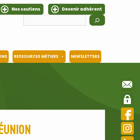
Nos soutiens
Devenir adhérent
Rechercher
IONS
RESSOURCES MÉTIERS
NEWSLETTERS
Réunion