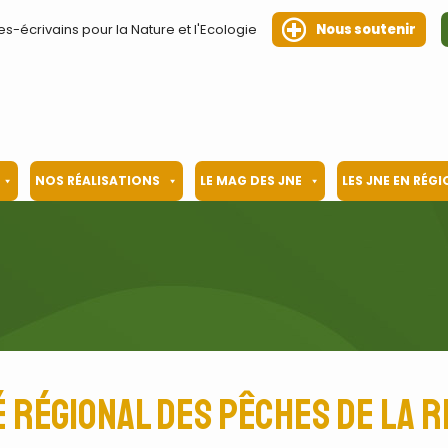
es-écrivains pour la Nature et l'Ecologie
Nous soutenir
NOS RÉALISATIONS
LE MAG DES JNE
LES JNE EN RÉG
 Régional des Pêches de la 