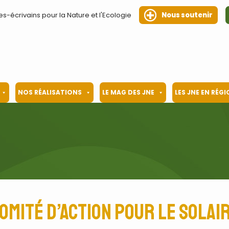
es-écrivains pour la Nature et l'Ecologie
Nous soutenir
NOS RÉALISATIONS
LE MAG DES JNE
LES JNE EN RÉG
omité d’action pour le solai