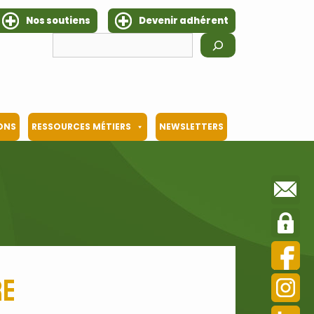
Nos soutiens
Devenir adhérent
Rechercher
IONS
RESSOURCES MÉTIERS
NEWSLETTERS
re