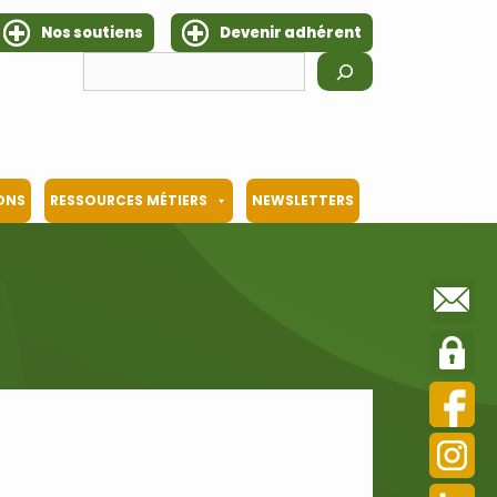
Nos soutiens
Devenir adhérent
Rechercher
IONS
RESSOURCES MÉTIERS
NEWSLETTERS