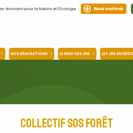
es-écrivains pour la Nature et l'Ecologie
Nous soutenir
NOS RÉALISATIONS
LE MAG DES JNE
LES JNE EN RÉG
collectif SOS Forêt