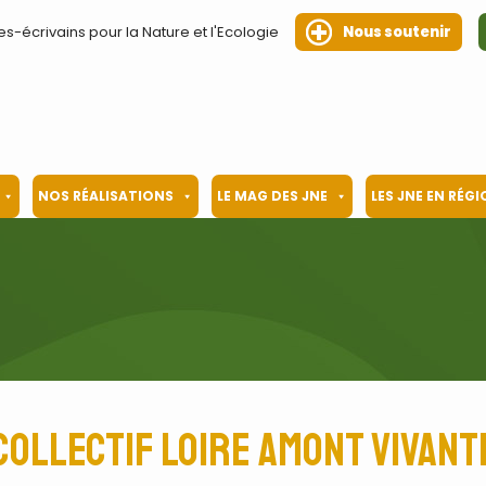
es-écrivains pour la Nature et l'Ecologie
Nous soutenir
NOS RÉALISATIONS
LE MAG DES JNE
LES JNE EN RÉG
Collectif Loire Amont Vivant