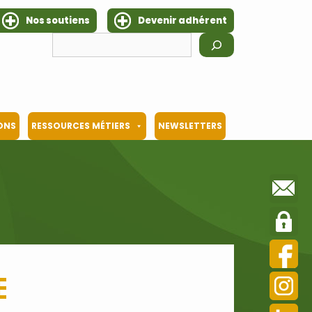
Nos soutiens
Devenir adhérent
Rechercher
IONS
RESSOURCES MÉTIERS
NEWSLETTERS
e