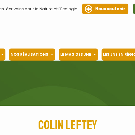
es-écrivains pour la Nature et l'Ecologie
Nous soutenir
NOS RÉALISATIONS
LE MAG DES JNE
LES JNE EN RÉG
Colin Leftey