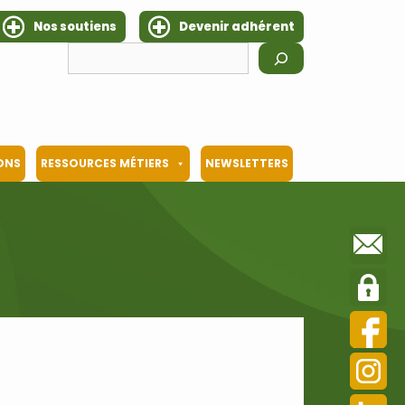
Nos soutiens
Devenir adhérent
Rechercher
IONS
RESSOURCES MÉTIERS
NEWSLETTERS