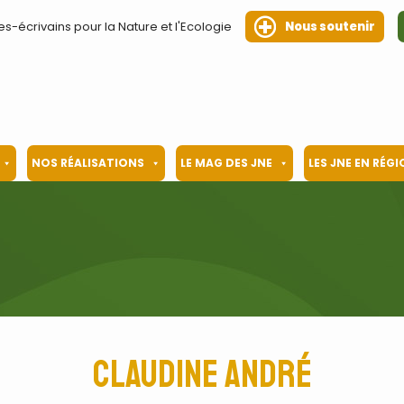
es-écrivains pour la Nature et l'Ecologie
Nous soutenir
NOS RÉALISATIONS
LE MAG DES JNE
LES JNE EN RÉG
Claudine André