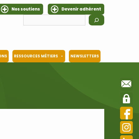
Nos soutiens
Devenir adhérent
Rechercher
IONS
RESSOURCES MÉTIERS
NEWSLETTERS