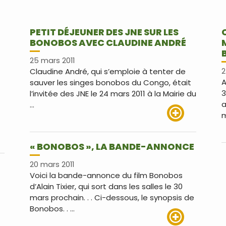
PETIT DÉJEUNER DES JNE SUR LES
BONOBOS AVEC CLAUDINE ANDRÉ
25 mars 2011
Claudine André, qui s’emploie à tenter de
2
A
sauver les singes bonobos du Congo, était
3
l’invitée des JNE le 24 mars 2011 à la Mairie du
a
…
m
Lire plus
« BONOBOS », LA BANDE-ANNONCE
us
20 mars 2011
Voici la bande-annonce du film Bonobos
d’Alain Tixier, qui sort dans les salles le 30
mars prochain. . . Ci-dessous, le synopsis de
Bonobos. . …