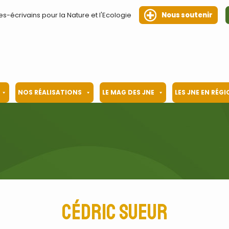
es-écrivains pour la Nature et l'Ecologie
Nous soutenir
NOS RÉALISATIONS
LE MAG DES JNE
LES JNE EN RÉG
Cédric Sueur