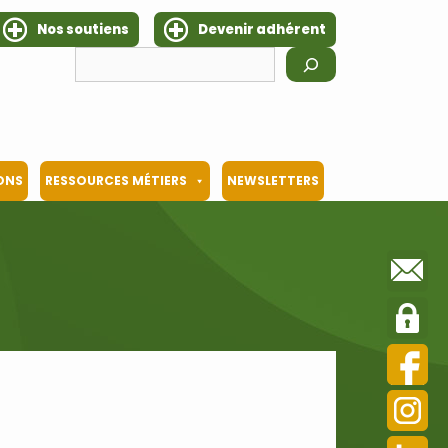
Nos soutiens
Devenir adhérent
Rechercher
IONS
RESSOURCES MÉTIERS
NEWSLETTERS