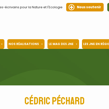
es-écrivains pour la Nature et l'Ecologie
Nous soutenir
NOS RÉALISATIONS
LE MAG DES JNE
LES JNE EN RÉG
Cédric Péchard