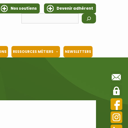
Nos soutiens
Devenir adhérent
Rechercher
IONS
RESSOURCES MÉTIERS
NEWSLETTERS