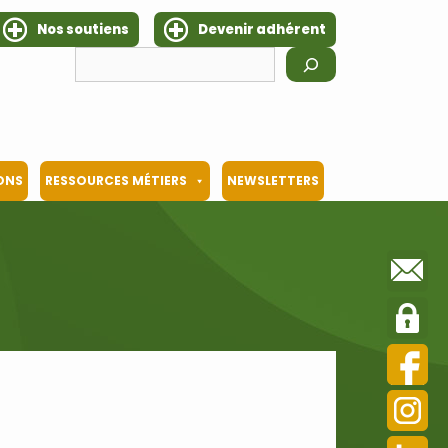
Nos soutiens
Devenir adhérent
Rechercher
IONS
RESSOURCES MÉTIERS
NEWSLETTERS