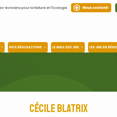
es-écrivains pour la Nature et l'Ecologie
Nous soutenir
NOS RÉALISATIONS
LE MAG DES JNE
LES JNE EN RÉG
Cécile Blatrix