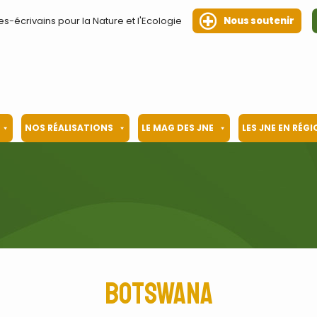
es-écrivains pour la Nature et l'Ecologie
Nous soutenir
NOS RÉALISATIONS
LE MAG DES JNE
LES JNE EN RÉG
Botswana