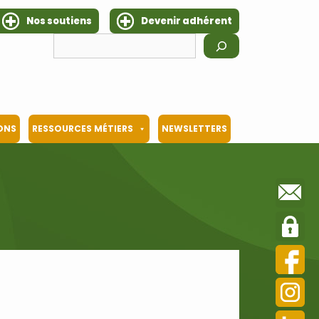
Nos soutiens
Devenir adhérent
Rechercher
IONS
RESSOURCES MÉTIERS
NEWSLETTERS