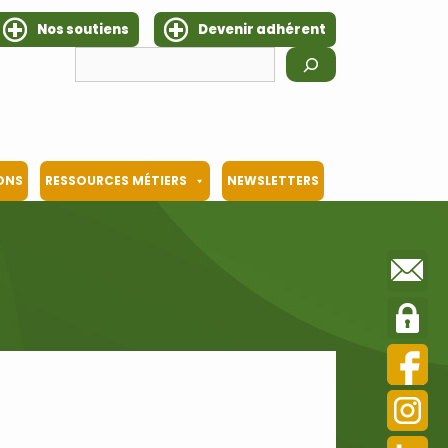
Nos soutiens
Devenir adhérent
Rechercher
IONS
RESSOURCES MÉTIERS
NEWSLETTERS