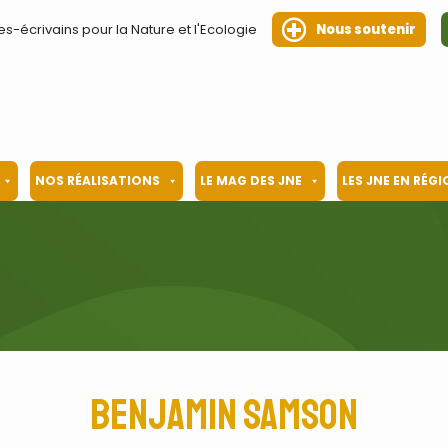
es-écrivains pour la Nature et l'Ecologie
Nous soutenir
NOS RÉALISATIONS
LE MAG DES JNE
LES JNE EN RÉG
Benjamin Samson