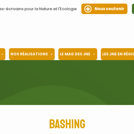
es-écrivains pour la Nature et l'Ecologie
Nous soutenir
NOS RÉALISATIONS
LE MAG DES JNE
LES JNE EN RÉG
bashing