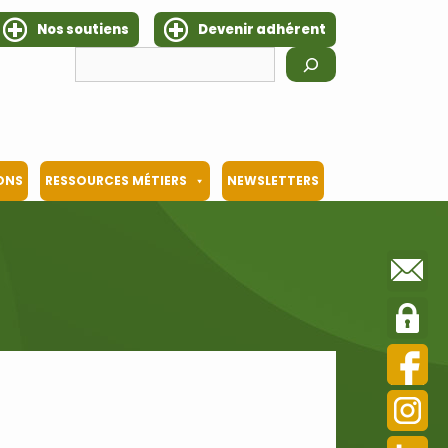
Nos soutiens
Devenir adhérent
Rechercher
IONS
RESSOURCES MÉTIERS
NEWSLETTERS