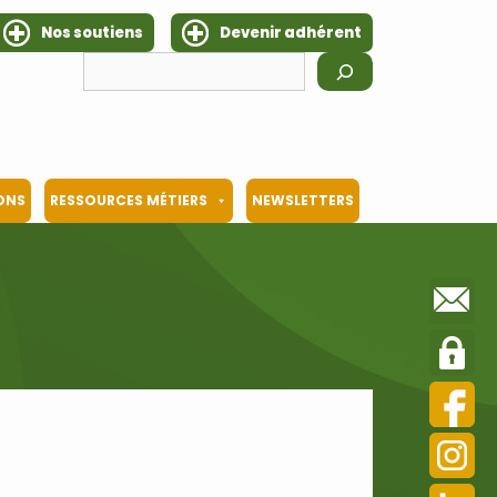
Nos soutiens
Devenir adhérent
Rechercher
IONS
RESSOURCES MÉTIERS
NEWSLETTERS