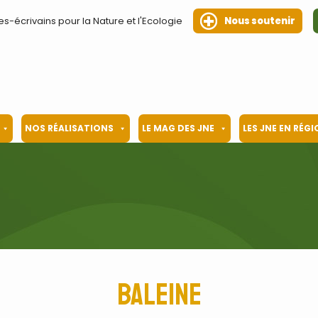
es-écrivains pour la Nature et l'Ecologie
Nous soutenir
NOS RÉALISATIONS
LE MAG DES JNE
LES JNE EN RÉG
baleine