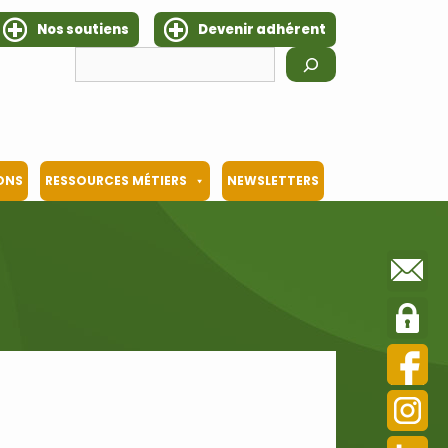
Nos soutiens
Devenir adhérent
Rechercher
IONS
RESSOURCES MÉTIERS
NEWSLETTERS