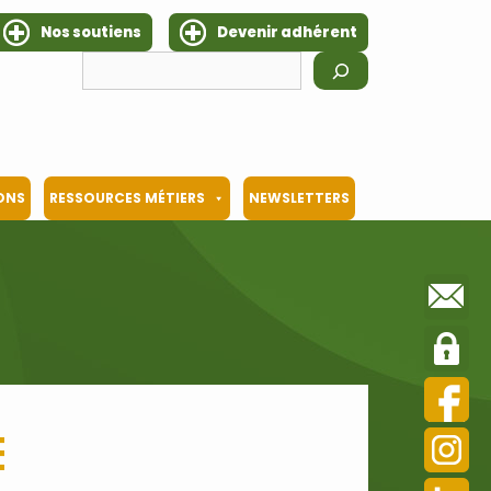
Nos soutiens
Devenir adhérent
Rechercher
IONS
RESSOURCES MÉTIERS
NEWSLETTERS
e