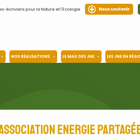
es-écrivains pour la Nature et l'Ecologie
Nous soutenir
NOS RÉALISATIONS
LE MAG DES JNE
LES JNE EN RÉG
association Energie Partagé