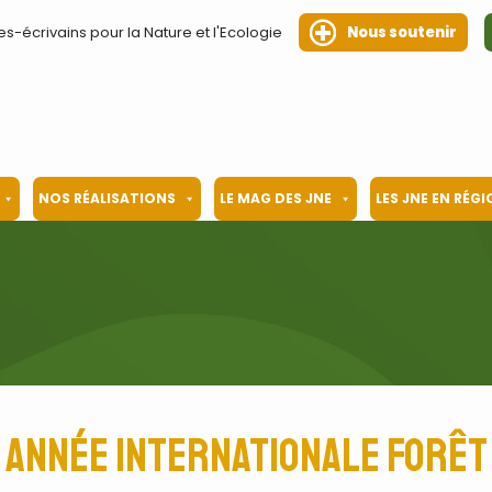
es-écrivains pour la Nature et l'Ecologie
Nous soutenir
NOS RÉALISATIONS
LE MAG DES JNE
LES JNE EN RÉG
année internationale forêt