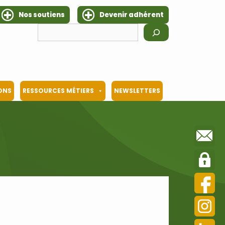
Nos soutiens
Devenir adhérent
Rechercher
IONS
RESSOURCES MÉTIERS
NEWSLETTERS