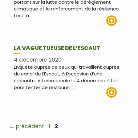
portant sur la lutte contre le dérèglement
climatique et le renforcement de la résilience
face à …
Lire plus
LA VAGUE TUEUSE DE L’ESCAUT
4 décembre 2020
Enquête auprès de ceux qui travaillent auprès
du canal de l’Escaut, à l’occasion d’une
rencontre internationale le 4 décembre à Lille
pour tenter de restaurer …
Lire plus
Navigation
Page
Page
←
précédent
1
2
des