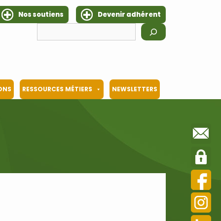
Nos soutiens
Devenir adhérent
Rechercher
IONS
RESSOURCES MÉTIERS
NEWSLETTERS