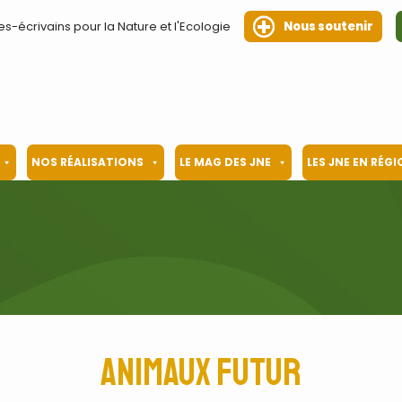
es-écrivains pour la Nature et l'Ecologie
Nous soutenir
NOS RÉALISATIONS
LE MAG DES JNE
LES JNE EN RÉG
animaux futur