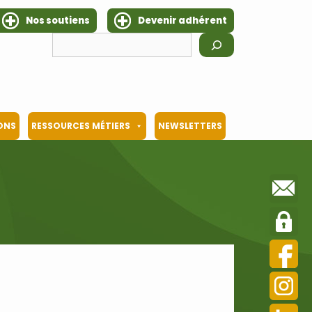
Nos soutiens
Devenir adhérent
Rechercher
IONS
RESSOURCES MÉTIERS
NEWSLETTERS