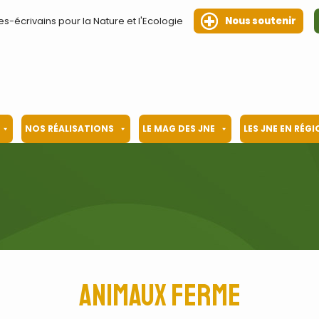
es-écrivains pour la Nature et l'Ecologie
Nous soutenir
NOS RÉALISATIONS
LE MAG DES JNE
LES JNE EN RÉG
Animaux ferme