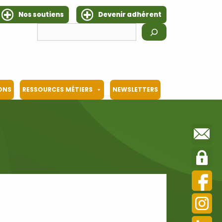
Nos soutiens
Devenir adhérent
Rechercher
IONS
RESSOURCES MÉTIERS
NEWSLETTERS