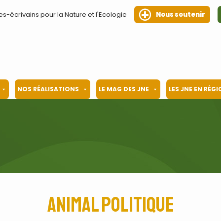
es-écrivains pour la Nature et l'Ecologie
Nous soutenir
NOS RÉALISATIONS
LE MAG DES JNE
LES JNE EN RÉG
Animal politique