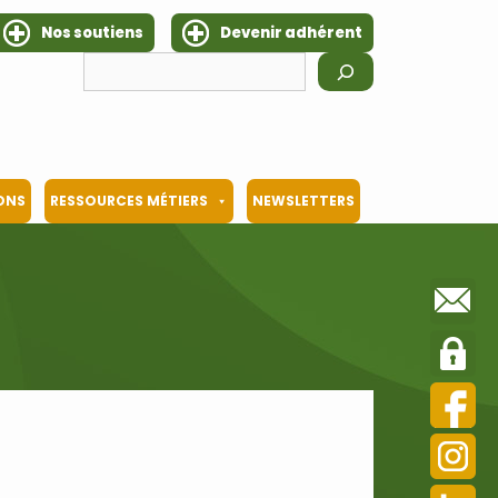
Nos soutiens
Devenir adhérent
Rechercher
IONS
RESSOURCES MÉTIERS
NEWSLETTERS