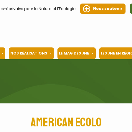
es-écrivains pour la Nature et l'Ecologie
Nous soutenir
NOS RÉALISATIONS
LE MAG DES JNE
LES JNE EN RÉG
American Ecolo