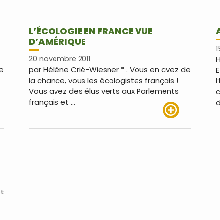
L’ÉCOLOGIE EN FRANCE VUE
D’AMÉRIQUE
1
20 novembre 2011
H
de
par Hélène Crié-Wiesner * . Vous en avez de
E
la chance, vous les écologistes français !
l
Vous avez des élus verts aux Parlements
c
français et …
d
us
Lire plus
et