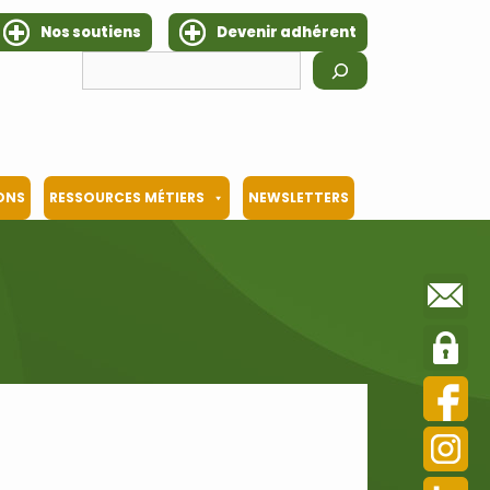
Nos soutiens
Devenir adhérent
Rechercher
IONS
RESSOURCES MÉTIERS
NEWSLETTERS