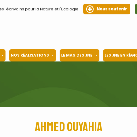
es-écrivains pour la Nature et l'Ecologie
Nous soutenir
NOS RÉALISATIONS
LE MAG DES JNE
LES JNE EN RÉG
Ahmed Ouyahia