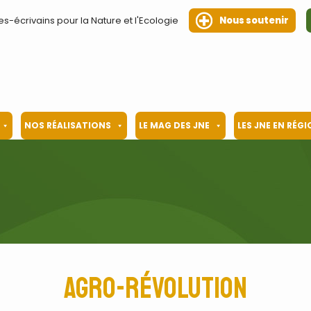
es-écrivains pour la Nature et l'Ecologie
Nous soutenir
NOS RÉALISATIONS
LE MAG DES JNE
LES JNE EN RÉG
Agro-révolution