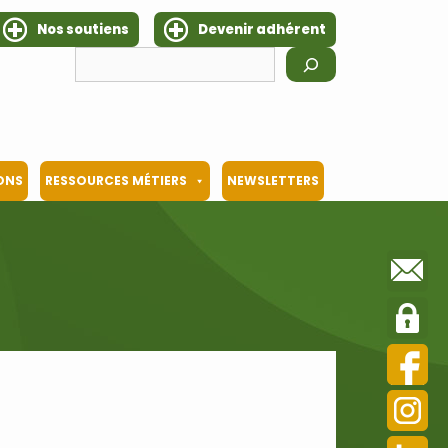
Nos soutiens
Devenir adhérent
Rechercher
IONS
RESSOURCES MÉTIERS
NEWSLETTERS