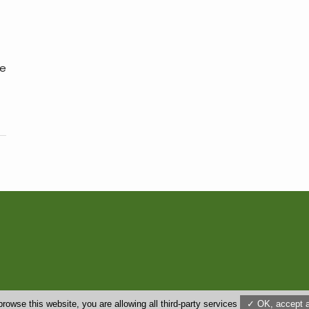
re
us
browse this website, you are allowing all third-party services
✓ OK, accept a