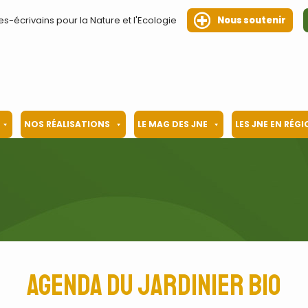
es-écrivains pour la Nature et l'Ecologie
Nous soutenir
NOS RÉALISATIONS
LE MAG DES JNE
LES JNE EN RÉG
Agenda du jardinier bio