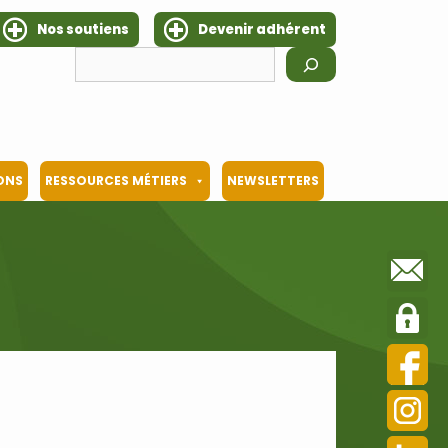
Nos soutiens
Devenir adhérent
Rechercher
IONS
RESSOURCES MÉTIERS
NEWSLETTERS