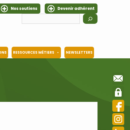
Nos soutiens
Devenir adhérent
Rechercher
IONS
RESSOURCES MÉTIERS
NEWSLETTERS