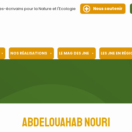
es-écrivains pour la Nature et l'Ecologie
Nous soutenir
NOS RÉALISATIONS
LE MAG DES JNE
LES JNE EN RÉG
Abdelouahab Nouri