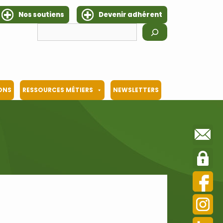
Nos soutiens
Devenir adhérent
Rechercher
IONS
RESSOURCES MÉTIERS
NEWSLETTERS