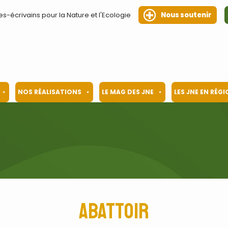
es-écrivains pour la Nature et l'Ecologie
Nous soutenir
NOS RÉALISATIONS
LE MAG DES JNE
LES JNE EN RÉG
abattoir