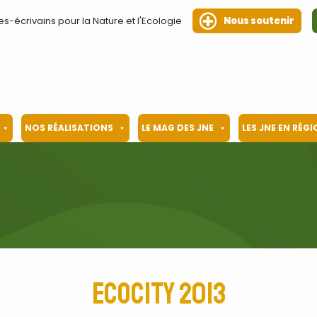
es-écrivains pour la Nature et l'Ecologie
Nous soutenir
NOS RÉALISATIONS
LE MAG DES JNE
LES JNE EN RÉG
Ecocity 2013