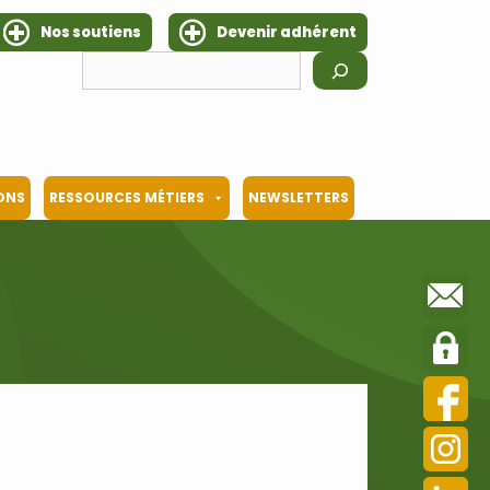
Nos soutiens
Devenir adhérent
Rechercher
IONS
RESSOURCES MÉTIERS
NEWSLETTERS