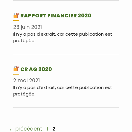
RAPPORT FINANCIER 2020
23 juin 2021
Il n’y a pas d’extrait, car cette publication est
protégée.
CR AG 2020
2 mai 2021
Il n’y a pas d’extrait, car cette publication est
protégée.
Navigation
Page
Page
←
précédent
1
2