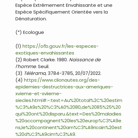
Espèce Extrêmement Envahissante et une
Espèce Spécifiquement Orientée vers la
Dénaturation.
(*) Ecologue
(1)
https://ofb.gouv.fr/les-especes-
exotiques-envahissantes
(2) Robert Clarke. 1980.
Naissance de
l’homme
. Seuil.
(3)
Télérama,
3784-3785, 20/07/2022.
(4)
https://www.clionautes.org/des-
epidemies-destructrices-aux-ameriques-
xvieme-et-xviieme-
siecles.html#:~:text=Au%20total%2C%20estim
%C3%A9s%20%C3%A0%2080,de%2085%25%20
qui%20ont%20disparu.&text=Des%20maladies
%20accompagnent%20les%20europ%C3%A9e
ns,le%20continent%20am%C3%A9ricain%20est
%20d%C3%A9cim%C3%A9.