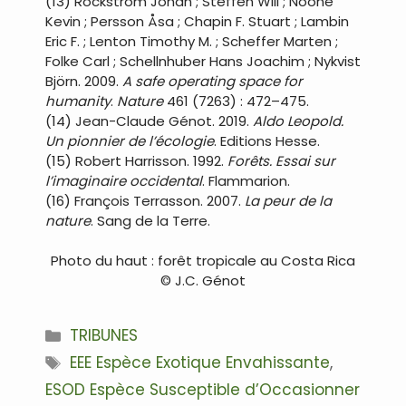
(13) Rockström Johan ; Steffen Will ; Noone
Kevin ; Persson Åsa ; Chapin F. Stuart ; Lambin
Eric F. ; Lenton Timothy M. ; Scheffer Marten ;
Folke Carl ; Schellnhuber Hans Joachim ; Nykvist
Björn. 2009.
A safe operating space for
humanity
.
Nature
461 (7263) : 472–475.
(14) Jean-Claude Génot. 2019.
Aldo Leopold.
Un pionnier de l’écologie
. Editions Hesse.
(15) Robert Harrisson. 1992.
Forêts. Essai sur
l’imaginaire occidental
. Flammarion.
(16) François Terrasson. 2007.
La peur de la
nature
. Sang de la Terre.
Photo du haut : forêt tropicale au Costa Rica
© J.C. Génot
Catégories
TRIBUNES
Étiquettes
EEE Espèce Exotique Envahissante
,
ESOD Espèce Susceptible d’Occasionner