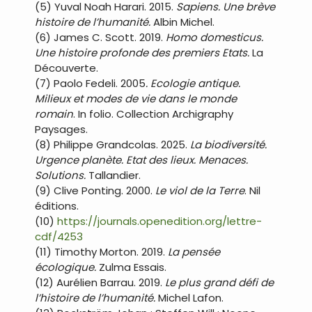
(5) Yuval Noah Harari. 2015.
Sapiens. Une brève
histoire de l’humanité.
Albin Michel.
(6) James C. Scott. 2019.
Homo domesticus.
Une histoire profonde des premiers Etats.
La
Découverte.
(7) Paolo Fedeli. 2005
. Ecologie antique.
Milieux et modes de vie dans le monde
romain
. In folio. Collection Archigraphy
Paysages.
(8) Philippe Grandcolas. 2025.
La biodiversité.
Urgence planète. Etat des lieux. Menaces.
Solutions.
Tallandier.
(9) Clive Ponting. 2000.
Le viol de la Terre
. Nil
éditions.
(10)
https://journals.openedition.org/lettre-
cdf/4253
(11) Timothy Morton. 2019.
La pensée
écologique.
Zulma Essais.
(12) Aurélien Barrau. 2019.
Le plus grand défi de
l’histoire de l’humanité.
Michel Lafon.