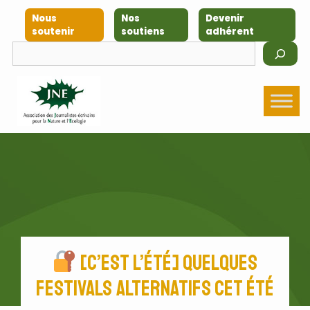
Nous
Nos
Devenir
soutenir
soutiens
adhérent
[C’est l’été] Quelques
festivals alternatifs cet été