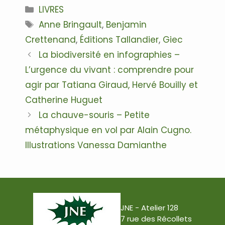
Catégories
LIVRES
Étiquettes
Anne Bringault
,
Benjamin
Crettenand
,
Éditions Tallandier
,
Giec
Navigation
La biodiversité en infographies –
des
L’urgence du vivant : comprendre pour
articles
agir par Tatiana Giraud, Hervé Bouilly et
Catherine Huguet
La chauve-souris – Petite
métaphysique en vol par Alain Cugno.
Illustrations Vanessa Damianthe
JNE - Atelier 128
7 rue des Récollets