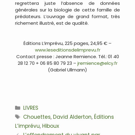
regrettera juste l’absence de données
générales sur la biologie de cette famille de
prédateurs. L’ouvrage de grand format, très
richement illustré, est de qualité.
.
Éditions L’imprévu, 225 pages, 24,95 € –
www.leseditionsdelimprevu.fr
Contact presse : Jeanne Remience. Tél.: 01 40
28 12 70 + 06 85 80 79 23 –
jremience@elcy.fr
(Gabriel Ullmann)
.
Catégories
LIVRES
Étiquettes
Chouettes
,
David Alderton
,
Éditions
L’imprévu
,
Hiboux
Navigation