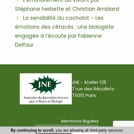
L’effondrement du vivant par
des
Stéphane herbette et Christian Amblard
articles
La sensibilité du cachalot – Les
émotions des cétacés : une biologiste
engagée à l’écoute par Fabienne
Delfour
JNE - Atelier 128
7 rue des Récollets
75010 Paris
Mentions légales
Conception : Tabula Rasa
By continuing to scroll,
you are allowing all third-party services