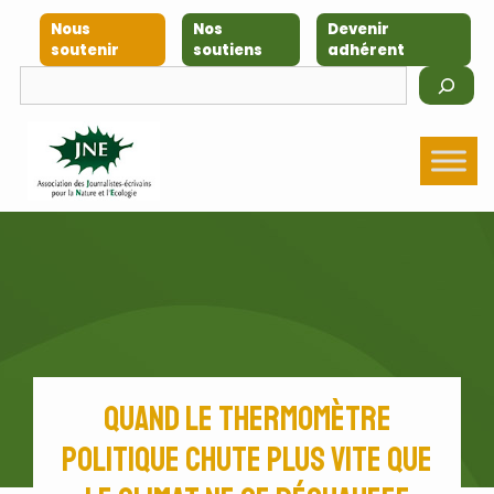
Nous
Nos
Devenir
soutenir
soutiens
adhérent
Quand le thermomètre
politique chute plus vite que