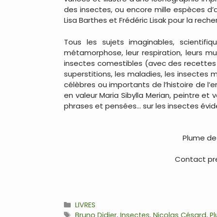
des insectes, ou encore mille espèces d’a
Lisa Barthes et Frédéric Lisak pour la rech
Tous les sujets imaginables, scientifiq
métamorphose, leur respiration, leurs musi
insectes comestibles (avec des recettes de 
superstitions, les maladies, les insectes m
célèbres ou importants de l’histoire de l
en valeur Maria Sibylla Merian, peintre e
phrases et pensées… sur les insectes év
Plume de 
Contact pre
Catégories
LIVRES
Étiquettes
Bruno Didier
,
Insectes
,
Nicolas Césard
,
P