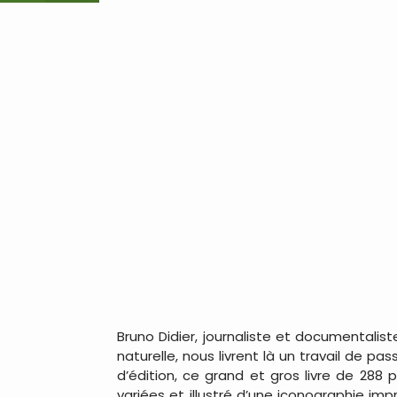
Bruno Didier, journaliste et documentalis
naturelle, nous livrent là un travail de pa
d’édition, ce grand et gros livre de 288
variées et illustré d’une iconographie i