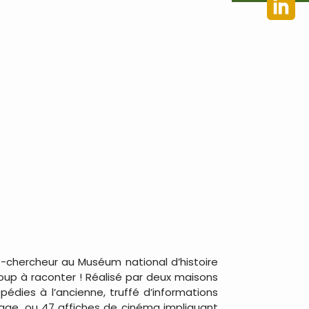
nt-chercheur au Muséum national d’histoire
aucoup à raconter ! Réalisé par deux maisons
édies à l’ancienne, truffé d’informations
page, ou 47 affiches de cinéma impliquant