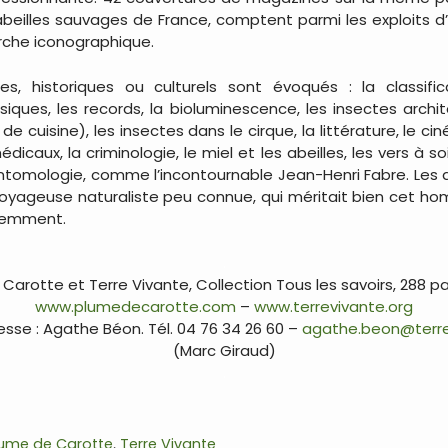
beilles sauvages de France, comptent parmi les exploits d’
erche iconographique.
ues, historiques ou culturels sont évoqués : la classifi
ques, les records, la bioluminescence, les insectes architec
cuisine), les insectes dans le cirque, la littérature, le ci
édicaux, la criminologie, le miel et les abeilles, les vers à 
’entomologie, comme l’incontournable Jean-Henri Fabre. Les
t voyageuse naturaliste peu connue, qui méritait bien cet 
idemment.
.
Carotte et Terre Vivante, Collection Tous les savoirs, 288 p
www.plumedecarotte.com
–
www.terrevivante.org
sse : Agathe Béon. Tél. 04 76 34 26 60 –
agathe.beon@terre
(Marc Giraud)
.
lume de Carotte
,
Terre Vivante