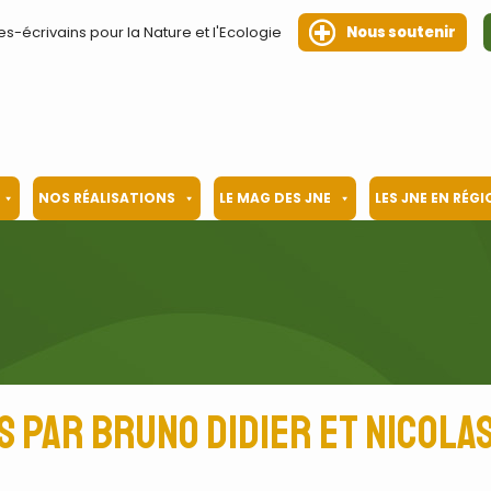
es-écrivains pour la Nature et l'Ecologie
Nous soutenir
NOS RÉALISATIONS
LE MAG DES JNE
LES JNE EN RÉG
s par Bruno Didier et Nicola