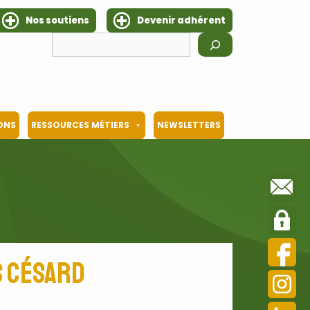
Nos soutiens
Devenir adhérent
Rechercher
IONS
RESSOURCES MÉTIERS
NEWSLETTERS
s Césard